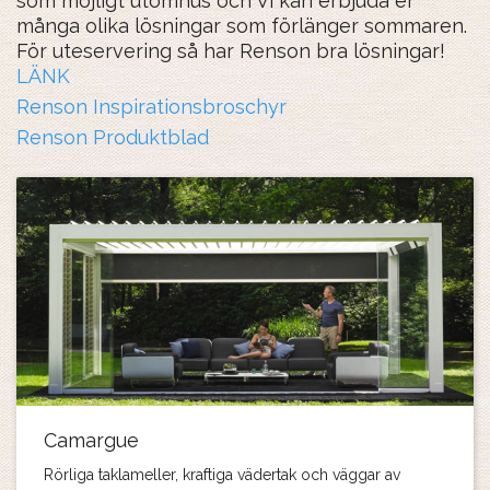
som möjligt utomhus och Vi kan erbjuda er
många olika lösningar som förlänger sommaren.
För uteservering så har Renson bra lösningar!
LÄNK
Renson Inspirationsbroschyr
Renson Produktblad
Camargue
Rörliga taklameller, kraftiga vädertak och väggar av