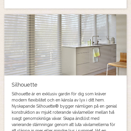
Silhouette
Silhouette är en exklusiv gardin för dig som kräver
modern flexibilitet och en känsla av lyx i ditt hem.
Nyskapande Silhouette® bygger nämligen på en genial
konstruktion av mjukt roterande vävlameller mellan två
svagt genomskinliga vävar. Skapa ändlöst med
varierande stämningar genom att luta vävlamellerna för
att släppa in mer eller mindre ljus i rummet, likt en